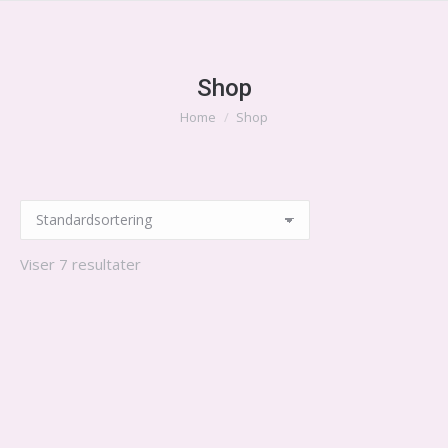
Shop
Home
Shop
You are here:
Viser 7 resultater
Cabernet Sauvignon 2021
$
39.00
Chardonnay 2021