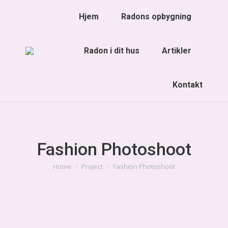
Hjem
Radons opbygning
Radon i dit hus
Artikler
Kontakt
Fashion Photoshoot
You are here:
Home
Project
Fashion Photoshoot