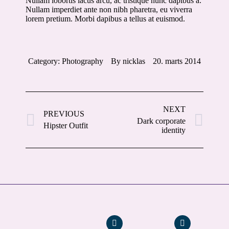
Nullam lobortis lacus arcu, ac tristique nunc dapibus a.
Nullam imperdiet ante non nibh pharetra, eu viverra
lorem pretium. Morbi dapibus a tellus at euismod.
Category:
Photography
By
nicklas
20. marts 2014
Project
navigation
NEXT
PREVIOUS
Dark corporate
Previous
Next
Hipster Outfit
identity
project:
project: